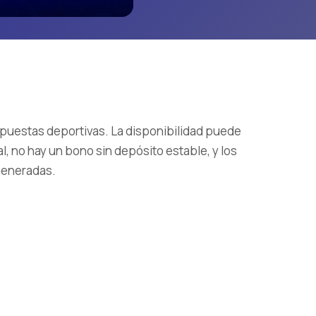
puestas deportivas. La disponibilidad puede
l, no hay un bono sin depósito estable, y los
 generadas.