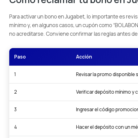
Para activar un bono en Jugabet, lo importante es revis
mínimo y, en algunos casos, un cupón como “BOLABONO”
no acreditarse. Conviene confirmar las reglas antes de 
Paso
Acción
1
Revisar la promo disponible 
2
Verificar depósito mínimo y
3
Ingresar el código promocio
4
Hacer el depósito con un mé