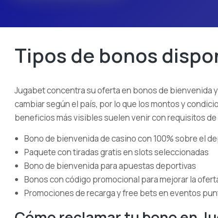
Tipos de bonos dispo
Jugabet concentra su oferta en bonos de bienvenida y
cambiar según el país, por lo que los montos y condici
beneficios más visibles suelen venir con requisitos de
Bono de bienvenida de casino con 100% sobre el de
Paquete con tiradas gratis en slots seleccionadas
Bono de bienvenida para apuestas deportivas
Bonos con código promocional para mejorar la ofert
Promociones de recarga y free bets en eventos pun
Cómo reclamar tu bono en J