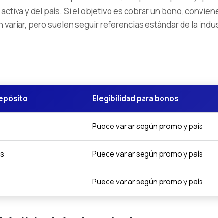
 activa y del país. Si el objetivo es cobrar un bono, convie
 variar, pero suelen seguir referencias estándar de la indus
epósito
Elegibilidad para bonos
Puede variar según promo y país
as
Puede variar según promo y país
Puede variar según promo y país