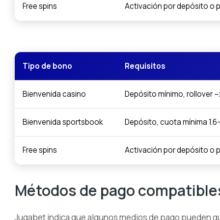
Free spins
Activación por depósito o p
Tipo de bono
Requisitos
Bienvenida casino
Depósito mínimo, rollover ~
Bienvenida sportsbook
Depósito, cuota mínima 1.6–
Free spins
Activación por depósito o p
Métodos de pago compatibles
Jugabet indica que algunos medios de pago pueden que