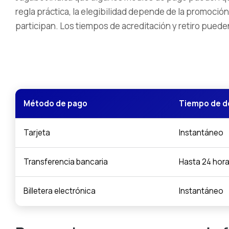
regla práctica, la elegibilidad depende de la promoción
participan. Los tiempos de acreditación y retiro pueden
Método de pago
Tiempo de d
Tarjeta
Instantáneo
Transferencia bancaria
Hasta 24 hor
Billetera electrónica
Instantáneo