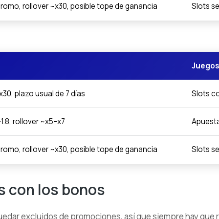
romo, rollover ~x30, posible tope de ganancia
Slots s
Juegos
x30, plazo usual de 7 días
Slots c
1.8, rollover ~x5–x7
Apuesta
romo, rollover ~x30, posible tope de ganancia
Slots s
 con los bonos
dar excluidos de promociones, así que siempre hay que rev