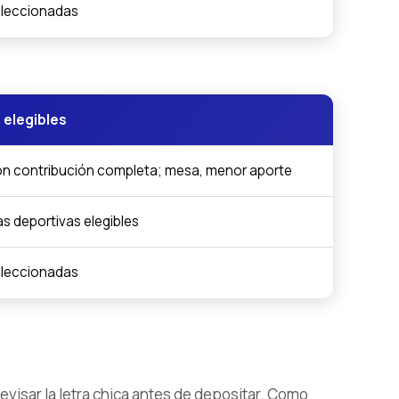
eleccionadas
 elegibles
on contribución completa; mesa, menor aporte
s deportivas elegibles
eleccionadas
isar la letra chica antes de depositar. Como