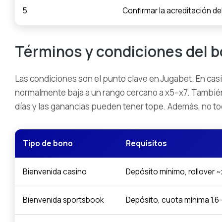
5
Confirmar la acreditación de
Términos y condiciones del bo
Las condiciones son el punto clave en Jugabet. En casi
normalmente baja a un rango cercano a x5–x7. También 
días y las ganancias pueden tener tope. Además, no tod
Tipo de bono
Requisitos
Bienvenida casino
Depósito mínimo, rollover ~
Bienvenida sportsbook
Depósito, cuota mínima 1.6–