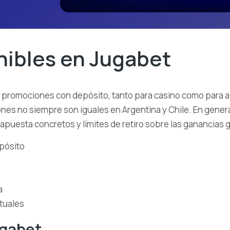
nibles en Jugabet
 promociones con depósito, tanto para casino como para a
ones no siempre son iguales en Argentina y Chile. En genera
 apuesta concretos y límites de retiro sobre las ganancias
pósito
a
tuales
ugabet